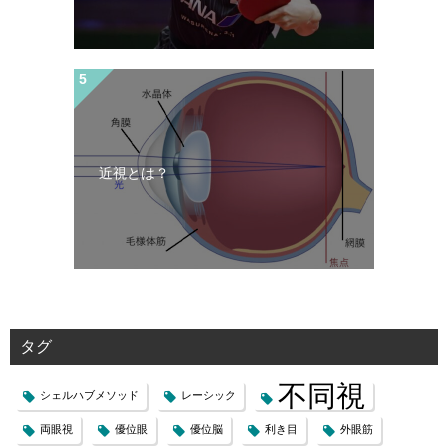
近視とは？
タグ
不同視
シェルハブメソッド
レーシック
両眼視
優位眼
優位脳
利き目
外眼筋