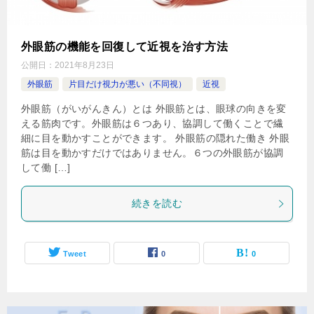
外眼筋の機能を回復して近視を治す方法
公開日：
2021年8月23日
外眼筋
片目だけ視力が悪い（不同視）
近視
外眼筋（がいがんきん）とは 外眼筋とは、眼球の向きを変
える筋肉です。外眼筋は６つあり、協調して働くことで繊
細に目を動かすことができます。 外眼筋の隠れた働き 外眼
筋は目を動かすだけではありません。６つの外眼筋が協調
して働 […]
続きを読む
Tweet
0
0