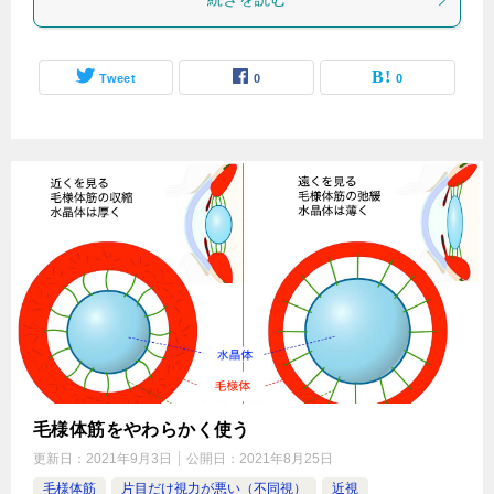
Tweet
0
0
毛様体筋をやわらかく使う
更新日：
2021年9月3日
公開日：
2021年8月25日
毛様体筋
片目だけ視力が悪い（不同視）
近視