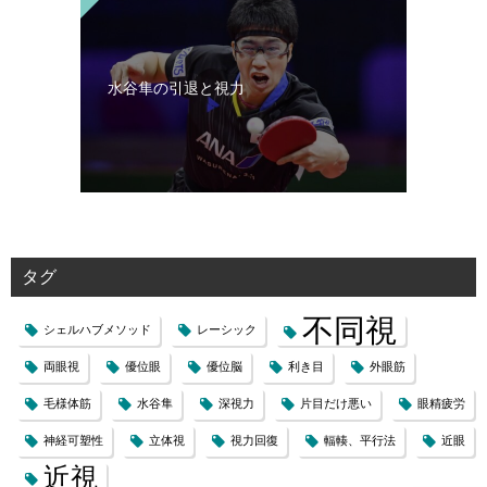
水谷隼の引退と視力
タグ
不同視
シェルハブメソッド
レーシック
両眼視
優位眼
優位脳
利き目
外眼筋
毛様体筋
水谷隼
深視力
片目だけ悪い
眼精疲労
神経可塑性
立体視
視力回復
輻輳、平行法
近眼
近視