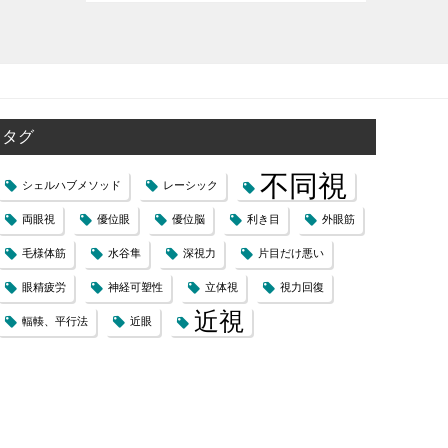
タグ
不同視
シェルハブメソッド
レーシック
両眼視
優位眼
優位脳
利き目
外眼筋
毛様体筋
水谷隼
深視力
片目だけ悪い
眼精疲労
神経可塑性
立体視
視力回復
近視
輻輳、平行法
近眼