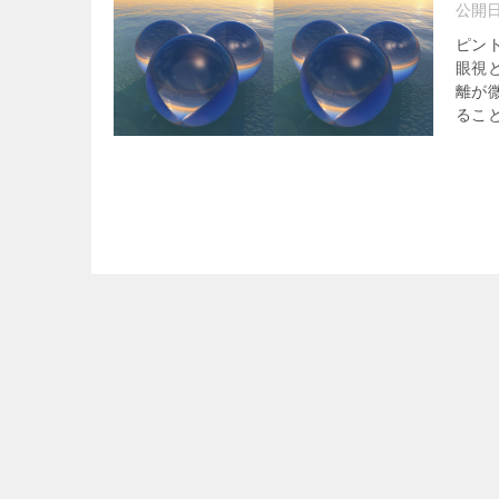
公開
ピン
眼視
離が
ること