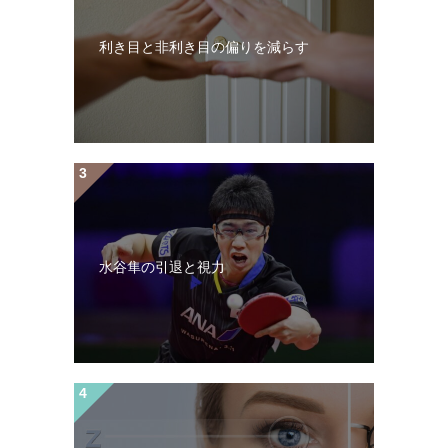
利き目と非利き目の偏りを減らす
水谷隼の引退と視力