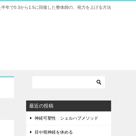
年で0.3から1.5に回復した整体師の、視力を上げる方法
最近の投稿
神経可塑性 シェルハブメソッド
目や視神経を休める