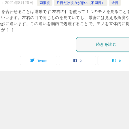
日：
2021年8月26日
両眼視
片目だけ視力が悪い（不同視）
近視
トを合わせることは運動です 左右の目を使って１つのモノを見ること
といいます。左右の目で同じものを見ていても、厳密には見える角度
微妙に違います。この違いを脳内で処理することで、モノを立体的に
が […]
続きを読む
Tweet
0
0